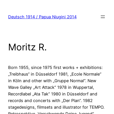
Zum
Inhalt
Deutsch 1914 / Papua Niugini 2014
springen
Moritz R.
Born 1955, since 1975 first works + exhibitions:
„Treibhaus“ in Düsseldorf 1981, „Ecole Normale“
in Köln and other with „Gruppe Normal“. New
Wave Galley „Art Attack“ 1978 in Wuppertal,
Recordlabel „Ata Tak“ 1980 in Düsseldorf and
records and concerts with „Der Plan“. 1982
stagedesigns, filmsets and illustrator for TEMPO.
Retrospektive „Verschwende Deine Jugend“,